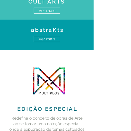
CULT ARTS
Ver mais
abstraKts
Ver mais
EDIÇÃO ESPECIAL
Redefine o conceito de obras de Arte
ao se tornar uma coleção especial,
onde a exploração de temas cultuados